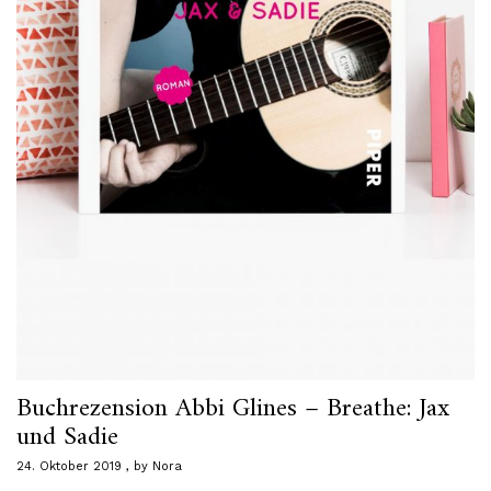
Buchrezension Abbi Glines – Breathe: Jax
und Sadie
24. Oktober 2019
by
Nora