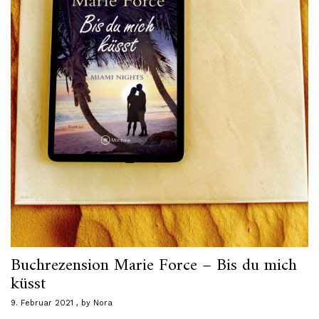
Buchrezension Marie Force – Bis du mich
küsst
9. Februar 2021
by
Nora