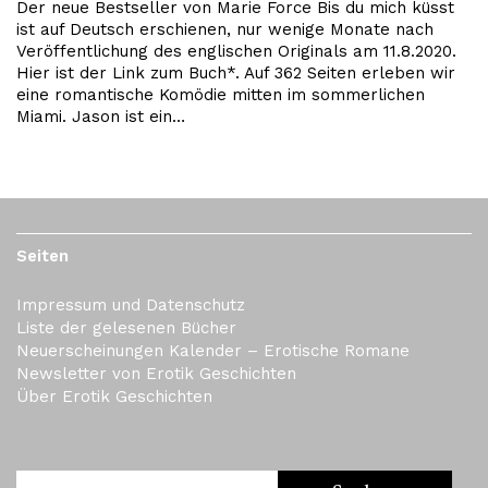
Der neue Bestseller von Marie Force Bis du mich küsst
ist auf Deutsch erschienen, nur wenige Monate nach
Veröffentlichung des englischen Originals am 11.8.2020.
Hier ist der Link zum Buch*. Auf 362 Seiten erleben wir
eine romantische Komödie mitten im sommerlichen
Miami. Jason ist ein…
Seiten
Impressum und Datenschutz
Liste der gelesenen Bücher
Neuerscheinungen Kalender – Erotische Romane
Newsletter von Erotik Geschichten
Über Erotik Geschichten