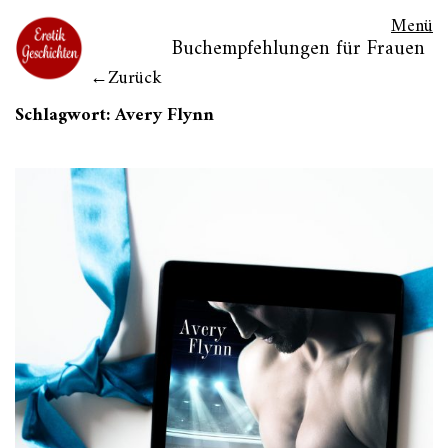
Menü
Buchempfehlungen für Frauen
Zurück
Schlagwort:
Avery Flynn