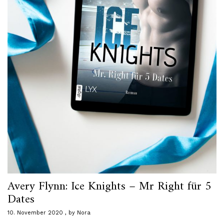
Avery Flynn: Ice Knights – Mr Right für 5
Dates
10. November 2020
by
Nora