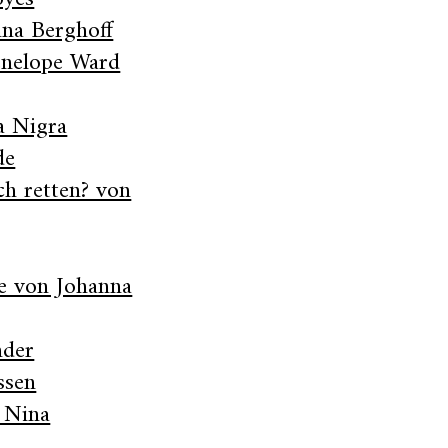
na Berghoff
enelope Ward
a Nigra
de
ch retten? von
ne von Johanna
nder
ssen
 Nina