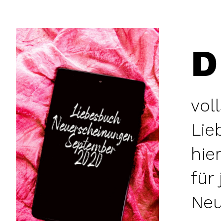
D
vol
Lie
hie
für
Neu