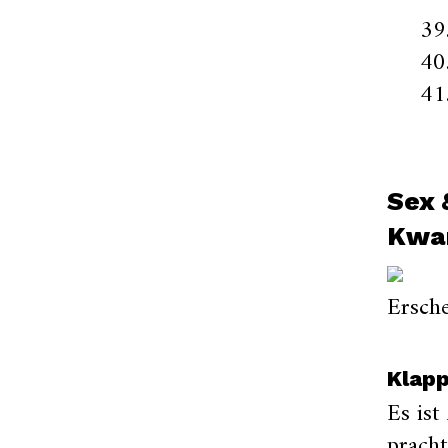
Sex 
Kwa
Ersche
Klap
Es ist
pracht