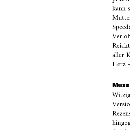
kann s
Mutter
Speedo
Verlo
Reich
aller 
Herz –
Muss
Witzig
Versio
Rezen
hinge