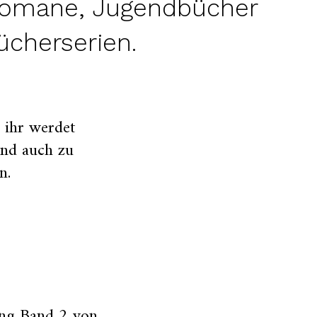
sromane, Jugendbücher
ücherserien.
d ihr werdet
und auch zu
n.
ung Band 2 von