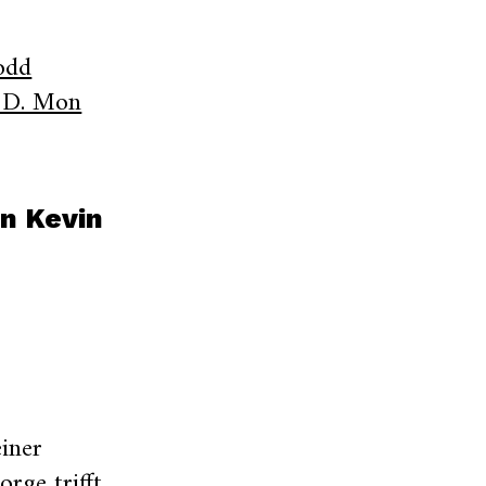
odd
a D. Mon
on Kevin
einer
rge trifft,