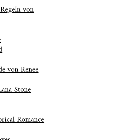
 Regeln von
e
d
nde von Renee
Lana Stone
orical Romance
oyes