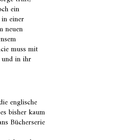
och ein
in einer
em neuen
ensem
ucie muss mit
 und in ihr
die englische
 es bisher kaum
ans Bücherserie