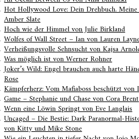
Hot Hollywood Love: Dein Drehbuch. Meine
Amber Slate
Hoch wie der Himmel von Julie Birkland
Wolfes of Wall Street – Ian von Lauren Layn
Verheißungsvolle Sehnsucht von Kajsa Arnol
Was möglich ist von Werner Rohner
Joker’s Wild: Engel brauchen auch harte Hä
Rose
Kämpferherz: Vom Mafiaboss beschützt von 
Game – Stephanie und Chase von Cora Brent
Wenn eine Löwin Springt von Eve Langlais
Uncaged – Die Bestie: Dark Paranormal-Hist
von Kitty und Mike Stone
Wie ein Leuchten in tiefer Nacht von Jojo M