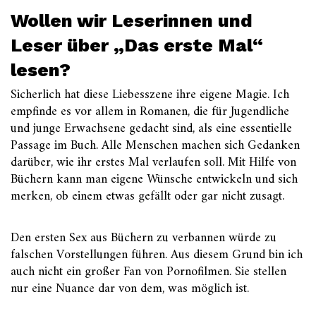
Wollen wir Leserinnen und
Leser über „Das erste Mal“
lesen?
Sicherlich hat diese Liebesszene ihre eigene Magie. Ich
empfinde es vor allem in Romanen, die für Jugendliche
und junge Erwachsene gedacht sind, als eine essentielle
Passage im Buch. Alle Menschen machen sich Gedanken
darüber, wie ihr erstes Mal verlaufen soll. Mit Hilfe von
Büchern kann man eigene Wünsche entwickeln und sich
merken, ob einem etwas gefällt oder gar nicht zusagt.
Den ersten Sex aus Büchern zu verbannen würde zu
falschen Vorstellungen führen. Aus diesem Grund bin ich
auch nicht ein großer Fan von Pornofilmen. Sie stellen
nur eine Nuance dar von dem, was möglich ist.