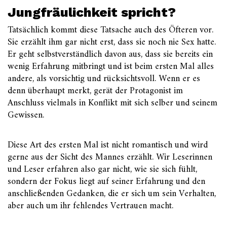
Jungfräulichkeit spricht?
Tatsächlich kommt diese Tatsache auch des Öfteren vor.
Sie erzählt ihm gar nicht erst, dass sie noch nie Sex hatte.
Er geht selbstverständlich davon aus, dass sie bereits ein
wenig Erfahrung mitbringt und ist beim ersten Mal alles
andere, als vorsichtig und rücksichtsvoll. Wenn er es
denn überhaupt merkt, gerät der Protagonist im
Anschluss vielmals in Konflikt mit sich selber und seinem
Gewissen.
Diese Art des ersten Mal ist nicht romantisch und wird
gerne aus der Sicht des Mannes erzählt. Wir Leserinnen
und Leser erfahren also gar nicht, wie sie sich fühlt,
sondern der Fokus liegt auf seiner Erfahrung und den
anschließenden Gedanken, die er sich um sein Verhalten,
aber auch um ihr fehlendes Vertrauen macht.