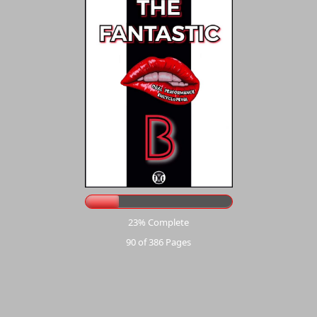
23% Complete
90 of 386
Pages