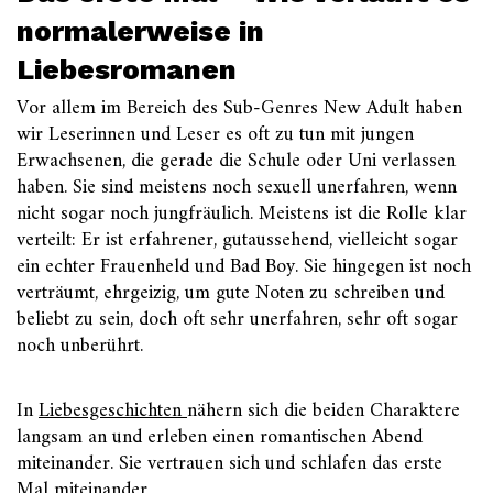
normalerweise in
Liebesromanen
Vor allem im Bereich des Sub-Genres New Adult haben
wir Leserinnen und Leser es oft zu tun mit jungen
Erwachsenen, die gerade die Schule oder Uni verlassen
haben. Sie sind meistens noch sexuell unerfahren, wenn
nicht sogar noch jungfräulich. Meistens ist die Rolle klar
verteilt: Er ist erfahrener, gutaussehend, vielleicht sogar
ein echter Frauenheld und Bad Boy. Sie hingegen ist noch
verträumt, ehrgeizig, um gute Noten zu schreiben und
beliebt zu sein, doch oft sehr unerfahren, sehr oft sogar
noch unberührt.
In
Liebesgeschichten
nähern sich die beiden Charaktere
langsam an und erleben einen romantischen Abend
miteinander. Sie vertrauen sich und schlafen das erste
Mal miteinander.