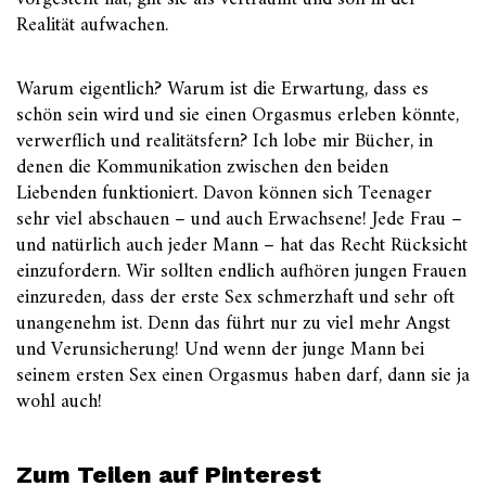
Realität aufwachen.
Warum eigentlich? Warum ist die Erwartung, dass es
schön sein wird und sie einen Orgasmus erleben könnte,
verwerflich und realitätsfern? Ich lobe mir Bücher, in
denen die Kommunikation zwischen den beiden
Liebenden funktioniert. Davon können sich Teenager
sehr viel abschauen – und auch Erwachsene! Jede Frau –
und natürlich auch jeder Mann – hat das Recht Rücksicht
einzufordern. Wir sollten endlich aufhören jungen Frauen
einzureden, dass der erste Sex schmerzhaft und sehr oft
unangenehm ist. Denn das führt nur zu viel mehr Angst
und Verunsicherung! Und wenn der junge Mann bei
seinem ersten Sex einen Orgasmus haben darf, dann sie ja
wohl auch!
Zum Teilen auf Pinterest