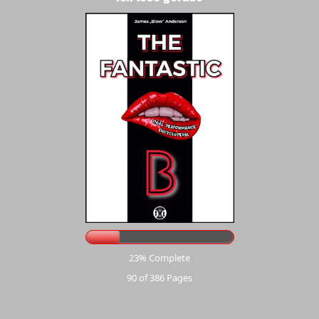
23% Complete
90 of 386
Pages